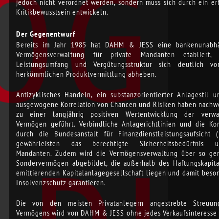
jedoch nicht verordnet werden, sondern muss sich durch ein er
Kritikbewusstsein entwickeln.
Der Gegenentwurf
Bereits im Jahr 1985 hat DAHM & JESS eine bankenunabh
Vermögensverwaltung für private Mandanten etabliert,
Leistungsumfang und Vergütungsstruktur sich deutlich v
herkömmlichen Produktvermittlung abheben.
Antizyklisches Handeln, ein substanzorientierter Anlagestil u
ausgewogene Korrelation von Chancen und Risiken haben nachwe
zu einer langjährig positiven Wertentwicklung der verwa
Vermögen geführt. Verbindliche Anlagerichtlinien und die Kon
durch die Bundesanstalt für Finanzdienstleistungsaufsicht (
gewährleisten das berechtigte Sicherheitsbedürfnis u
Mandanten. Zudem wird die Vermögensverwaltung über so ge
Sondervermögen abgebildet, die außerhalb des Haftungskapita
emittierenden Kapitalanlagegesellschaft liegen und damit beso
Insolvenzschutz garantieren.
Die von den meisten Privatanlegern angestrebte Streuu
Vermögens wird von DAHM & JESS ohne jedes Verkaufsinteresse 