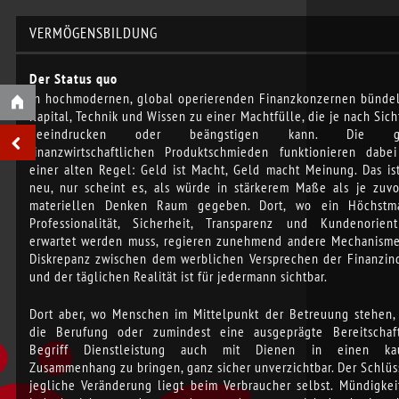
VERMÖGENSBILDUNG
Der Status quo
In hochmodernen, global operierenden Finanzkonzernen bündel
Kapital, Technik und Wissen zu einer Machtfülle, die je nach Sic
beeindrucken oder beängstigen kann. Die g
finanzwirtschaftlichen Produktschmieden funktionieren dabe
einer alten Regel: Geld ist Macht, Geld macht Meinung. Das ist
neu, nur scheint es, als würde in stärkerem Maße als je zuv
materiellen Denken Raum gegeben. Dort, wo ein Höchst
Professionalität, Sicherheit, Transparenz und Kundenorient
erwartet werden muss, regieren zunehmend andere Mechanisme
Diskrepanz zwischen dem werblichen Versprechen der Finanzind
und der täglichen Realität ist für jedermann sichtbar.
Dort aber, wo Menschen im Mittelpunkt der Betreuung stehen, 
die Berufung oder zumindest eine ausgeprägte Bereitschaf
Begriff Dienstleistung auch mit Dienen in einen kau
Zusammenhang zu bringen, ganz sicher unverzichtbar. Der Schlüs
jegliche Veränderung liegt beim Verbraucher selbst. Mündigkei